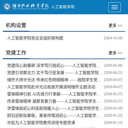
Toggle
navigati
机构设置
更多 >>
·
人工智能学院党总支组织架构图
[2024-10-28]
党建工作
更多 >>
·
党建同心助春耕 深学笃行践初心——人工智能学院学生党支部组织开展第二期专题理论学习
[2026-04-28]
·
党建引领聚合力 实干笃行促发展 —— 人工智能学院召开党员大会暨教职工大会
[2026-04-21]
·
缅怀大将许光达 传承红色明镜精神 ——我院学生党支部开展清明节许光达故居祭扫研学活动
[2026-04-07]
·
人工智能学院赴许光达故居开展清明缅怀主题活动
[2026-04-07]
·
雷锋精神引航 AI先锋力行奉献——人工智能学院学生党支部先锋队践行雷锋精神纪实
[2026-03-27]
·
传承雷锋精神 凝聚青春力量——人工智能学院学生党支部开展专题学习活动
[2026-03-27]
·
学雷锋践初心科技助残暖人心——人工智能学院学生党支部开展雷锋月志愿活动
[2026-03-19]
·
辞旧迎新贴春联，墨香传情润初心 ——人工智能学院学生党支部开展“迎新春·传文化”手写春联主题活动
[2026-01-22]
·
许彪为人工智能学院教师讲授专题党课
[2026-01-15]