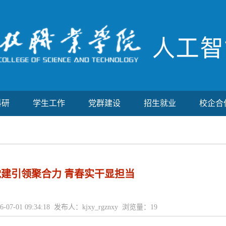
科研
学生工作
党群建设
招生就业
校企合
党建引领聚合力 青春实干显担当
-07-01 09:34:18 发布人：kjxy_rgznxy 浏览量：
19