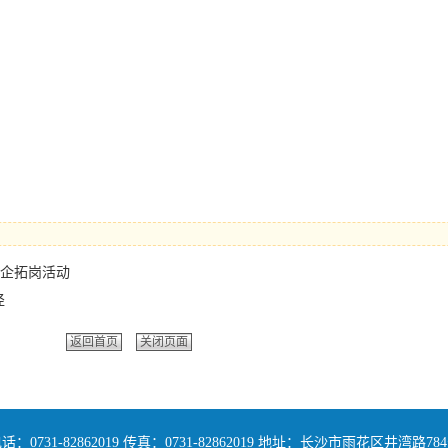
企拓岗活动
径
返回首页
关闭页面
话：0731-82862019 传真：0731-82862019 地址：长沙市雨花区井湾路78