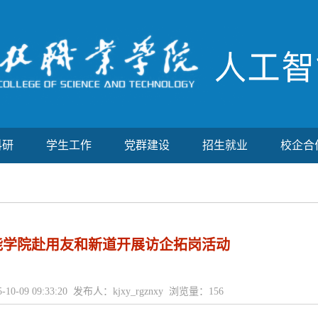
科研
学生工作
党群建设
招生就业
校企合
能学院赴用友和新道开展访企拓岗活动
-10-09 09:33:20 发布人：kjxy_rgznxy 浏览量：
156